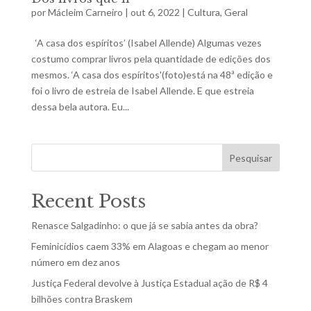
por
Mácleim Carneiro
|
out 6, 2022
|
Cultura
,
Geral
‘A casa dos espíritos’ (Isabel Allende) Algumas vezes
costumo comprar livros pela quantidade de edições dos
mesmos. ‘A casa dos espíritos'(foto)está na 48ª edição e
foi o livro de estreia de Isabel Allende. E que estreia
dessa bela autora. Eu...
Pesquisar
Recent Posts
Renasce Salgadinho: o que já se sabia antes da obra?
Feminicídios caem 33% em Alagoas e chegam ao menor
número em dez anos
Justiça Federal devolve à Justiça Estadual ação de R$ 4
bilhões contra Braskem