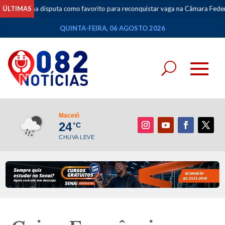
ntra na disputa como favorito para reconquistar vaga na Câmara Federal
ÚLTIMAS
•
QUINTA-FEIRA, 06 AGOSTO 2026
Maceió
24
°C
CHUVA LEVE