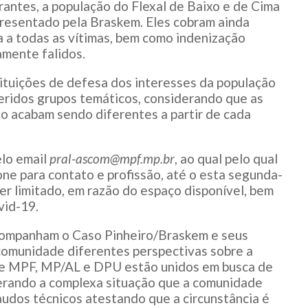
ntes, a população do Flexal de Baixo e de Cima
presentado pela Braskem. Eles cobram ainda
a a todas as vítimas, bem como indenização
amente falidos.
ituições de defesa dos interesses da população
feridos grupos temáticos, considerando que as
o acabam sendo diferentes a partir de cada
elo email
pral-ascom@mpf.mp.br
, ao qual pelo qual
ne para contato e profissão, até o esta segunda-
ser limitado, em razão do espaço disponível, bem
vid-19.
companham o Caso Pinheiro/Braskem e seus
omunidade diferentes perspectivas sobre a
 que MPF, MP/AL e DPU estão unidos em busca de
derando a complexa situação que a comunidade
udos técnicos atestando que a circunstância é