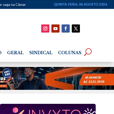
eral
•
CRB chega a 45 títulos estaduais após CBF reconhecer conqu
QUINTA-FEIRA, 06 AGOSTO 2026
O
GERAL
SINDICAL
COLUNAS