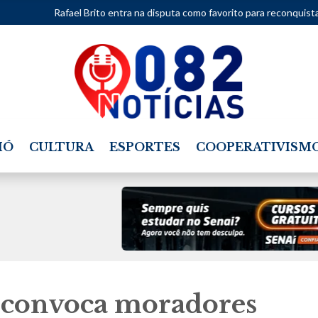
rito entra na disputa como favorito para reconquistar vaga na Câmara Fed
IÓ
CULTURA
ESPORTES
COOPERATIVISM
 convoca moradores