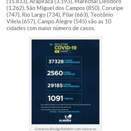
(15.833), Arapiraca (3.193), Marechal Deodoro
(1.262), São Miguel dos Campos (850), Coruripe
(747), Rio Largo (734), Pilar (663), Teotônio
Vilela (657), Campo Alegre (545) são as 10
cidades com maior número de casos.
Governo divulga Boletim com números