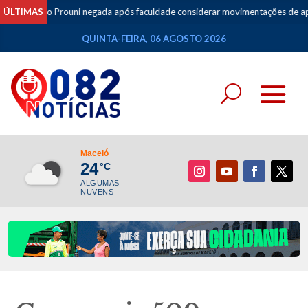
ral do Prouni negada após faculdade considerar movimentações de apostas 
ÚLTIMAS
QUINTA-FEIRA, 06 AGOSTO 2026
Maceió
24
°C
ALGUMAS
NUVENS