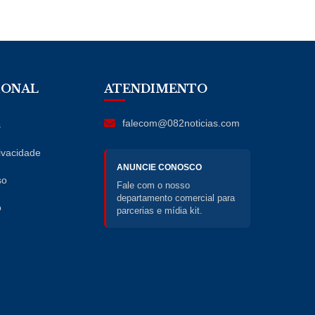
IONAL
ATENDIMENTO
falecom@082noticias.com
s
rivacidade
ANUNCIE CONOSCO
so
Fale com o nosso
departamento comercial para
o
parcerias e mídia kit.