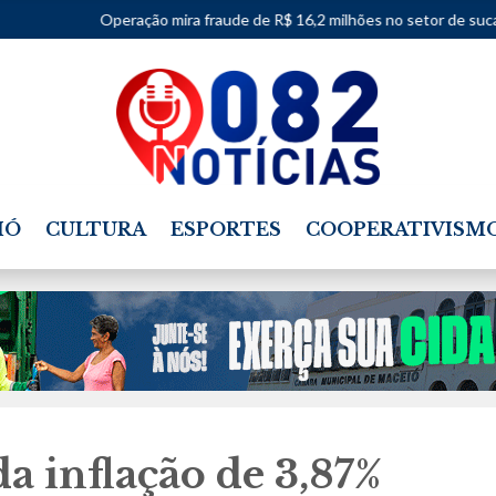
eração mira fraude de R$ 16,2 milhões no setor de sucata
•
Justiça
IÓ
CULTURA
ESPORTES
COOPERATIVISM
da inflação de 3,87%