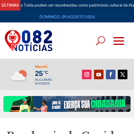
e Tolda podem ser reconhecidas como patrimônio cultural de Alagoas
ÚLTIMAS
•
DOMINGO, 09 AGOSTO 2026
Maceió
25
°C
ALGUMAS
NUVENS