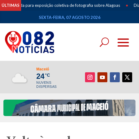
 para exposição coletiva de fotografia sobre Alagoas
ÚLTIMAS
•
Dia dos Pais i
SEXTA-FEIRA, 07 AGOSTO 2026
Maceió
24
°C
NUVENS
DISPERSAS