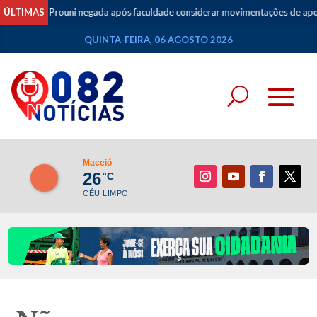
l do Prouni negada após faculdade considerar movimentações de apostas co
ÚLTIMAS
QUINTA-FEIRA, 06 AGOSTO 2026
Maceió
26
°C
CÉU LIMPO