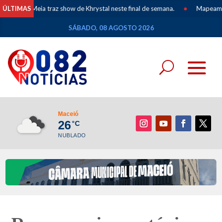
 Meia traz show de Khrystal neste final de semana.
ÚLTIMAS
•
Mapeamento dos Po
SÁBADO, 08 AGOSTO 2026
Maceió
26
°C
NUBLADO