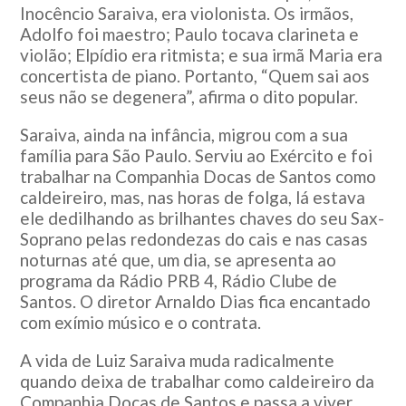
Inocêncio Saraiva, era violonista. Os irmãos,
Adolfo foi maestro; Paulo tocava clarineta e
violão; Elpídio era ritmista; e sua irmã Maria era
concertista de piano. Portanto, “Quem sai aos
seus não se degenera”, afirma o dito popular.
Saraiva, ainda na infância, migrou com a sua
família para São Paulo. Serviu ao Exército e foi
trabalhar na Companhia Docas de Santos como
caldeireiro, mas, nas horas de folga, lá estava
ele dedilhando as brilhantes chaves do seu Sax-
Soprano pelas redondezas do cais e nas casas
noturnas até que, um dia, se apresenta ao
programa da Rádio PRB 4, Rádio Clube de
Santos. O diretor Arnaldo Dias fica encantado
com exímio músico e o contrata.
A vida de Luiz Saraiva muda radicalmente
quando deixa de trabalhar como caldeireiro da
Companhia Docas de Santos e passa a viver