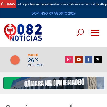
a podem ser reconhecidas como patrimônio cultural de Alagoas
ÚLTIMAS
•
Espec
DOMINGO, 09 AGOSTO 2026
Maceió
26
°C
CÉU LIMPO