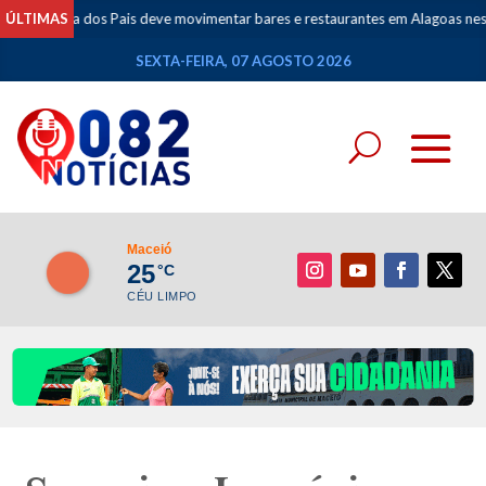
ia dos Pais deve movimentar bares e restaurantes em Alagoas neste fim de
ÚLTIMAS
SEXTA-FEIRA, 07 AGOSTO 2026
Maceió
25
°C
CÉU LIMPO