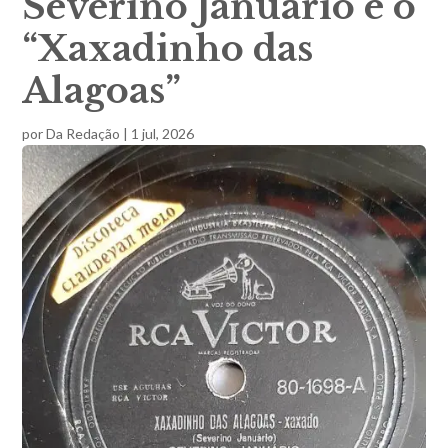
Severino Januário e o
“Xaxadinho das
Alagoas”
por
Da Redação
|
1 jul, 2026