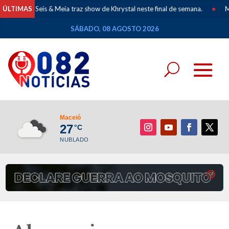
is & Meia traz show de Khrystal neste final de semana.
ÚLTIMAS
•
Mapeamento dos
SÁBADO, 08 AGOSTO 2026
Maceió
27
°C
NUBLADO