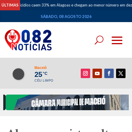
cídios caem 33% em Alagoas e chegam ao menor número em dez anos
ÚLTIMAS
•
SÁBADO, 08 AGOSTO 2026
Maceió
25
°C
CÉU LIMPO