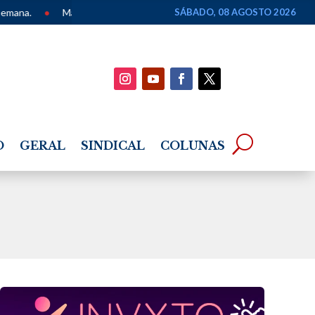
apeamento dos Povos de Terreiro de Alagoas é apresentado em seminá
SÁBADO, 08 AGOSTO 2026
O
GERAL
SINDICAL
COLUNAS