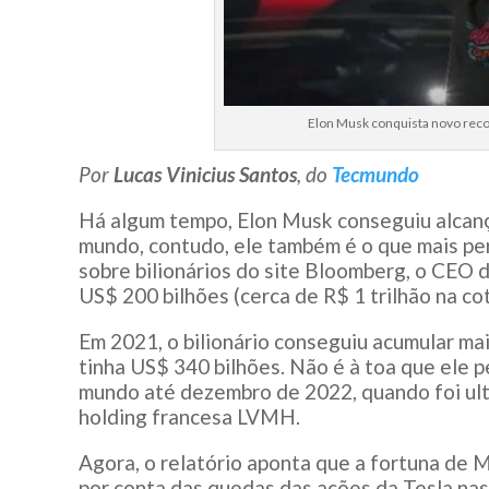
Elon Musk conquista novo recor
Por
Lucas Vinicius Santos
, do
Tecmundo
Há algum tempo, Elon Musk conseguiu alcança
mundo, contudo, ele também é o que mais pe
sobre bilionários do site Bloomberg, o CEO da
US$ 200 bilhões (cerca de R$ 1 trilhão na cot
Em 2021, o bilionário conseguiu acumular mai
tinha US$ 340 bilhões. Não é à toa que ele
mundo até dezembro de 2022, quando foi ultr
holding francesa LVMH.
Agora, o relatório aponta que a fortuna de M
por conta das quedas das ações da Tesla nas