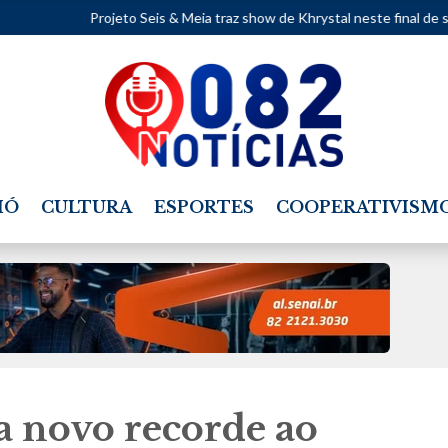
rojeto Seis & Meia traz show de Khrystal neste final de semana.
•
M
IÓ
CULTURA
ESPORTES
COOPERATIVISM
a novo recorde ao