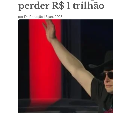
perder R$ 1 trilhão
por
Da Redação
|
3 jan, 2023