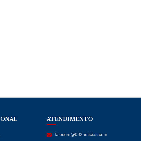
IONAL
ATENDIMENTO
falecom@082noticias.com
s