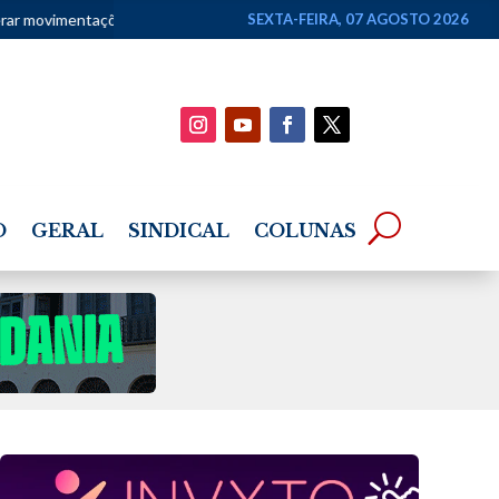
e apostas como renda
•
Superintendentes da PF defendem direção-g
SEXTA-FEIRA, 07 AGOSTO 2026
O
GERAL
SINDICAL
COLUNAS