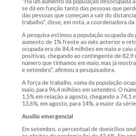
“Há um aumento da população desocupada ao
se dá em função tanto das pessoas que perd
das pessoas que começam a sair do distancia
trabalho”, disse, em nota, a coordenadora da 
A pesquisa estimou a população ocupada do 
aumento de 1% frente ao mês anterior e retr
ocupada era de 84,4 milhões em maio e caiu a
positivas, chegando ao contingente de 82,9
número que tínhamos em maio, mas já mostr
e setembro”, afirmou a pesquisadora.
A força de trabalho, soma da população ocu
maio, para 96,4 milhões em setembro. O núme
1,5% em relação a agosto, chegando a 74,1 
13,6%, em agosto, para 14%, a maior da série
Auxílio emergencial
Em setembro, o percentual de domicílios on
os efeitos da pandemia foi de 43,6%. Em ago