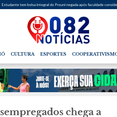
 integral do Prouni negada após faculdade considerar movimentações d
IÓ
CULTURA
ESPORTES
COOPERATIVISM
sempregados chega a