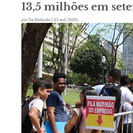
13,5 milhões em se
por
Da Redação
|
23 out, 2020