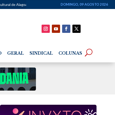
s
•
Especialista alerta que suspeita de alergia ao leite não deve le
DOMINGO, 09 AGOSTO 2026
O
GERAL
SINDICAL
COLUNAS