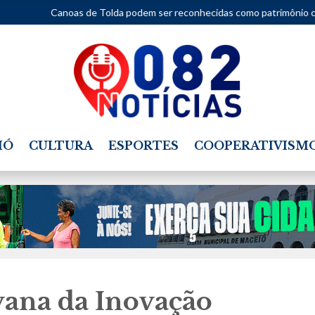
s de Tolda podem ser reconhecidas como patrimônio cultural de Alagoa
IÓ
CULTURA
ESPORTES
COOPERATIVISM
vana da Inovação