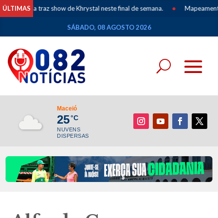
& Meia traz show de Khrystal neste final de semana.
ÚLTIMAS
•
Mapeamento dos P
SÁBADO, 08 AGOSTO 2026
Maceió
25
°C
NUVENS
DISPERSAS