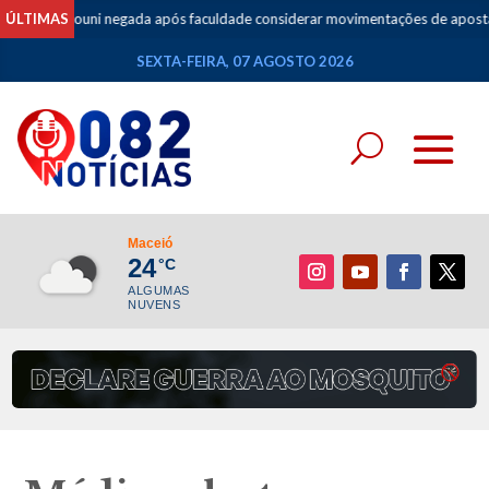
 do Prouni negada após faculdade considerar movimentações de apostas com
ÚLTIMAS
SEXTA-FEIRA, 07 AGOSTO 2026
Maceió
24
°C
ALGUMAS
NUVENS