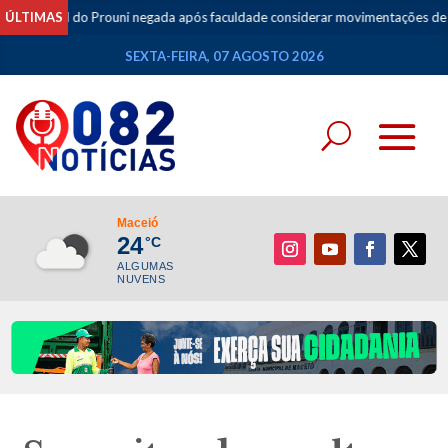
gral do Prouni negada após faculdade considerar movimentações de apostas
ÚLTIMAS
SEXTA-FEIRA, 07 AGOSTO 2026
Maceió
24
°C
ALGUMAS
NUVENS