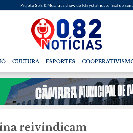
s & Meia traz show de Khrystal neste final de semana.
•
Mapeamento
IÓ
CULTURA
ESPORTES
COOPERATIVISM
ina reivindicam