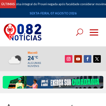
sa integral do Prouni negada após faculdade considerar movimentações de 
ÚLTIMAS
SEXTA-FEIRA, 07 AGOSTO 2026
Maceió
24
°C
ALGUMAS
NUVENS