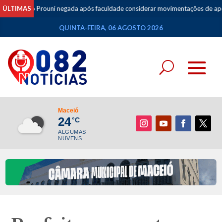
 do Prouni negada após faculdade considerar movimentações de apostas com
ÚLTIMAS
QUINTA-FEIRA, 06 AGOSTO 2026
Maceió
24
°C
ALGUMAS
NUVENS