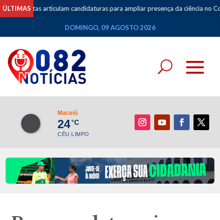
stas articulam candidaturas para ampliar presença da ciência no Congresso 
ÚLTIMAS
DOMINGO, 09 AGOSTO 2026
Maceió
24
°C
CÉU LIMPO