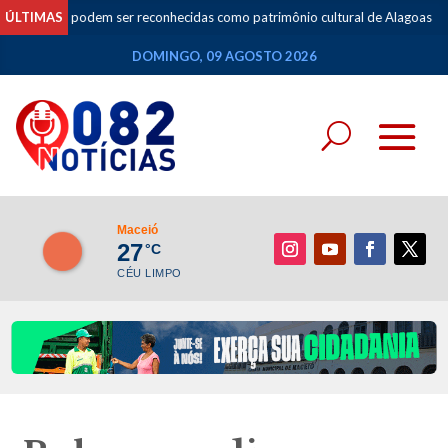
 podem ser reconhecidas como patrimônio cultural de Alagoas
ÚLTIMAS
•
Especi
DOMINGO, 09 AGOSTO 2026
Maceió
27
°C
CÉU LIMPO