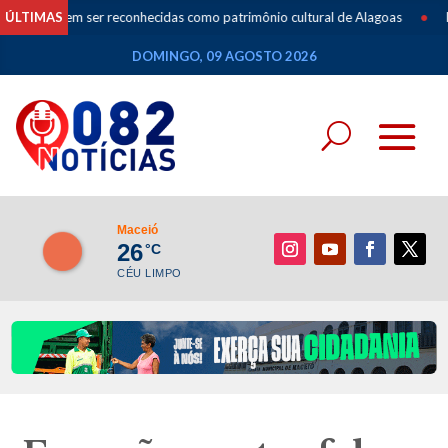
odem ser reconhecidas como patrimônio cultural de Alagoas
ÚLTIMAS
•
Especial
DOMINGO, 09 AGOSTO 2026
Maceió
26
°C
CÉU LIMPO