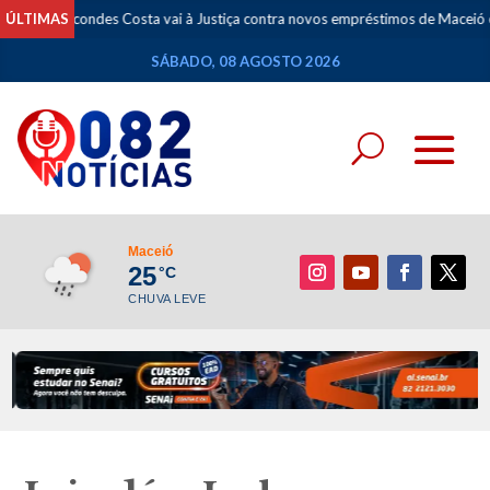
condes Costa vai à Justiça contra novos empréstimos de Maceió e cobra tra
ÚLTIMAS
SÁBADO, 08 AGOSTO 2026
Maceió
25
°C
CHUVA LEVE