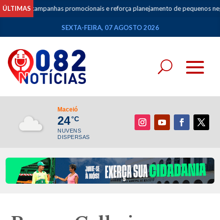
campanhas promocionais e reforça planejamento de pequenos negócios
ÚLTIMAS
•
SEXTA-FEIRA, 07 AGOSTO 2026
Maceió
24
°C
NUVENS
DISPERSAS