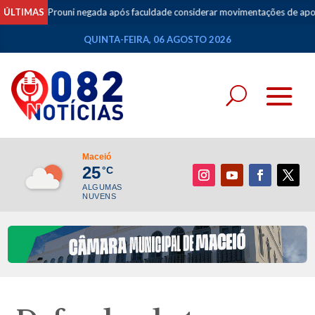
l do Prouni negada após faculdade considerar movimentações de apostas co
ÚLTIMAS
QUINTA-FEIRA, 06 AGOSTO 2026
Maceió
25
°C
ALGUMAS
NUVENS