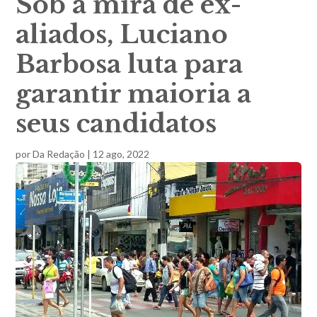
Sob a mira de ex-
aliados, Luciano
Barbosa luta para
garantir maioria a
seus candidatos
por
Da Redação
|
12 ago, 2022