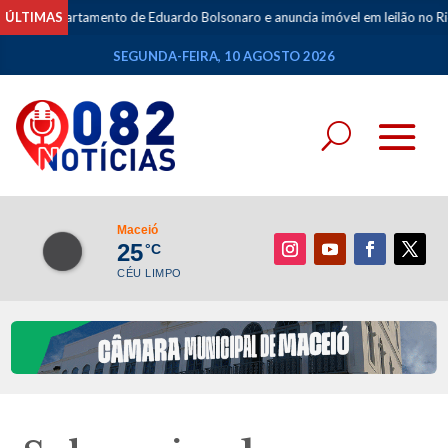
 apartamento de Eduardo Bolsonaro e anuncia imóvel em leilão no Rio
ÚLTIMAS
•
SEGUNDA-FEIRA, 10 AGOSTO 2026
Maceió
25
°C
CÉU LIMPO