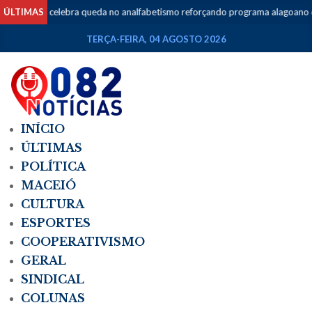
o celebra queda no analfabetismo reforçando programa alagoano de educaçã
ÚLTIMAS
TERÇA-FEIRA, 04 AGOSTO 2026
INÍCIO
ÚLTIMAS
POLÍTICA
MACEIÓ
CULTURA
ESPORTES
COOPERATIVISMO
GERAL
SINDICAL
COLUNAS