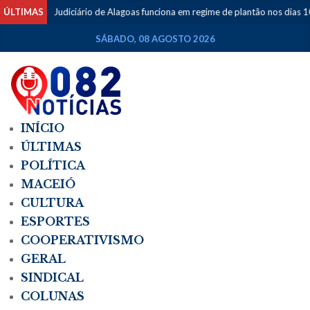
ÚLTIMAS
Judiciário de Alagoas funciona em regime de plantão nos dias 10 e 11 de 
SÁBADO, 08 AGOSTO 2026
INÍCIO
ÚLTIMAS
POLÍTICA
MACEIÓ
CULTURA
ESPORTES
COOPERATIVISMO
GERAL
SINDICAL
COLUNAS