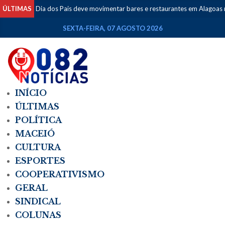
ÚLTIMAS
Dia dos Pais deve movimentar bares e restaurantes em Alagoas neste fim 
SEXTA-FEIRA, 07 AGOSTO 2026
INÍCIO
ÚLTIMAS
POLÍTICA
MACEIÓ
CULTURA
ESPORTES
COOPERATIVISMO
GERAL
SINDICAL
COLUNAS