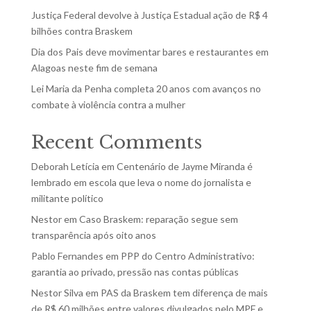
Justiça Federal devolve à Justiça Estadual ação de R$ 4
bilhões contra Braskem
Dia dos Pais deve movimentar bares e restaurantes em
Alagoas neste fim de semana
Lei Maria da Penha completa 20 anos com avanços no
combate à violência contra a mulher
Recent Comments
Deborah Letícia
em
Centenário de Jayme Miranda é
lembrado em escola que leva o nome do jornalista e
militante político
Nestor
em
Caso Braskem: reparação segue sem
transparência após oito anos
Pablo Fernandes
em
PPP do Centro Administrativo:
garantia ao privado, pressão nas contas públicas
Nestor Silva
em
PAS da Braskem tem diferença de mais
de R$ 60 milhões entre valores divulgados pelo MPF e