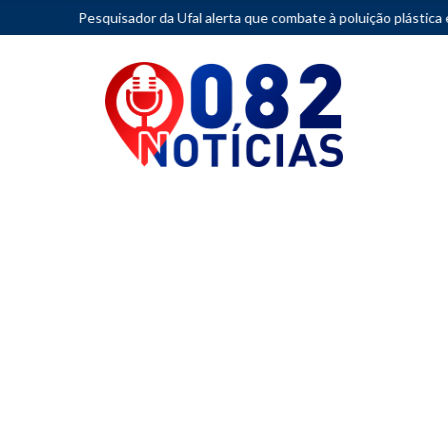
uisador da Ufal alerta que combate à poluição plástica exige redução d