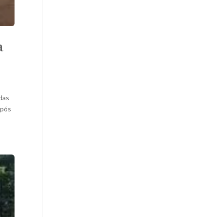
a
adas
após