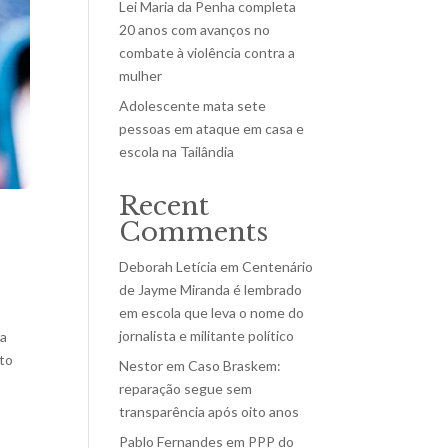
Lei Maria da Penha completa
20 anos com avanços no
combate à violência contra a
mulher
Adolescente mata sete
pessoas em ataque em casa e
escola na Tailândia
Recent
Comments
Deborah Letícia
em
Centenário
de Jayme Miranda é lembrado
em escola que leva o nome do
jornalista e militante político
ra
ito
Nestor
em
Caso Braskem:
reparação segue sem
transparência após oito anos
Pablo Fernandes
em
PPP do