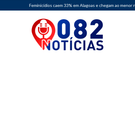
ios caem 33% em Alagoas e chegam ao menor número em dez anos
•