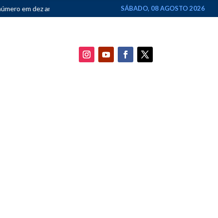
Justiça Federal devolve à Justiça Estadual ação de R$ 4 bilhões contra
SÁBADO, 08 AGOSTO 2026