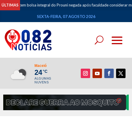
tudante tem bolsa integral do Prouni negada após faculdade considerar mo
ÚLTIMAS
SEXTA-FEIRA, 07 AGOSTO 2026
Maceió
24
°C
ALGUMAS
NUVENS