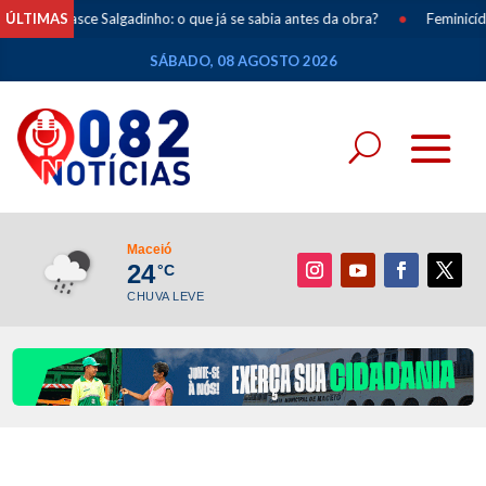
ÚLTIMAS
Renasce Salgadinho: o que já se sabia antes da obra?
•
Feminicídi
SÁBADO, 08 AGOSTO 2026
Maceió
24
°C
CHUVA LEVE