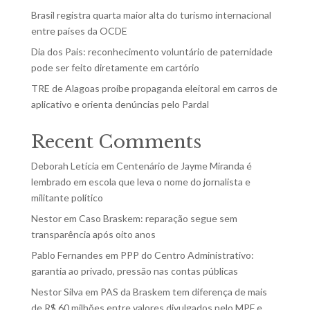
Brasil registra quarta maior alta do turismo internacional
entre países da OCDE
Dia dos Pais: reconhecimento voluntário de paternidade
pode ser feito diretamente em cartório
TRE de Alagoas proíbe propaganda eleitoral em carros de
aplicativo e orienta denúncias pelo Pardal
Recent Comments
Deborah Letícia
em
Centenário de Jayme Miranda é
lembrado em escola que leva o nome do jornalista e
militante político
Nestor
em
Caso Braskem: reparação segue sem
transparência após oito anos
Pablo Fernandes
em
PPP do Centro Administrativo:
garantia ao privado, pressão nas contas públicas
Nestor Silva
em
PAS da Braskem tem diferença de mais
de R$ 60 milhões entre valores divulgados pelo MPF e