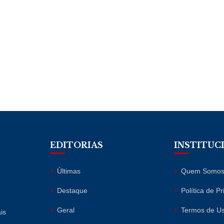
EDITORIAS
INSTITUC
Últimas
Quem Somo
Destaque
Política de P
Geral
Termos de U
is