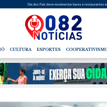
Dia dos Pais deve movimentar bares e restaurantes em Alagoas nes
IÓ
CULTURA
ESPORTES
COOPERATIVISM