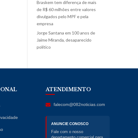
Braskem tem diferença de mais
de R$ 60 milhões entre valores
divulgados pelo MPF e pela
empresa
Jorge Santana
em
100 anos de
Jaime Miranda, desaparecido
político
IONAL
ATENDIMENTO
falecom@082noticias.com
s
rivacidade
ANUNCIE CONOSCO
so
Fale com o nosso
departamento comercial para