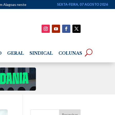
te fim de semana
•
Lei Maria da Penha completa 20 anos com avanços
SEXTA-FEIRA, 07 AGOSTO 2026
O
GERAL
SINDICAL
COLUNAS
Pesquisar