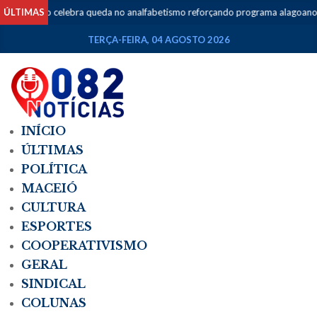
ÚLTIMAS
Brito celebra queda no analfabetismo reforçando programa alagoano de
TERÇA-FEIRA, 04 AGOSTO 2026
INÍCIO
ÚLTIMAS
POLÍTICA
MACEIÓ
CULTURA
ESPORTES
COOPERATIVISMO
GERAL
SINDICAL
COLUNAS