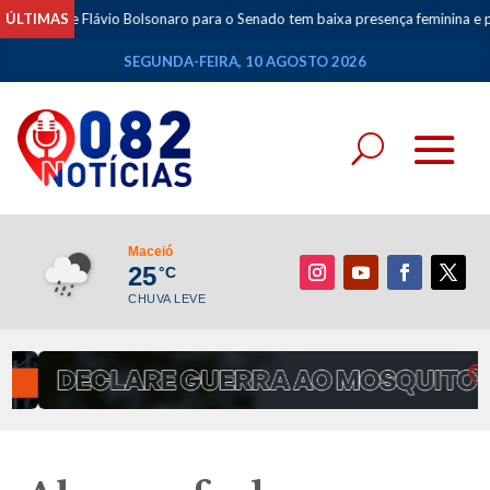
de Flávio Bolsonaro para o Senado tem baixa presença feminina e prioriza ali
ÚLTIMAS
SEGUNDA-FEIRA, 10 AGOSTO 2026
Maceió
25
°C
CHUVA LEVE