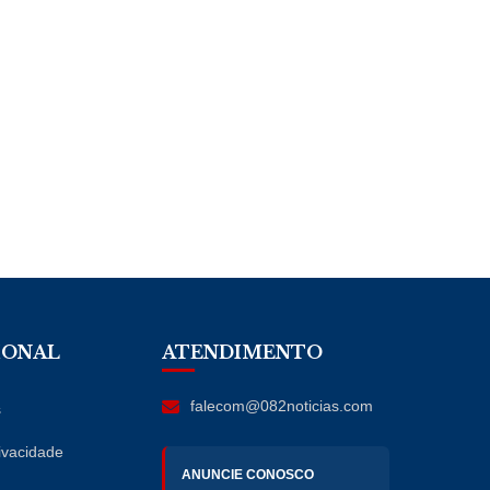
IONAL
ATENDIMENTO
falecom@082noticias.com
s
rivacidade
ANUNCIE CONOSCO