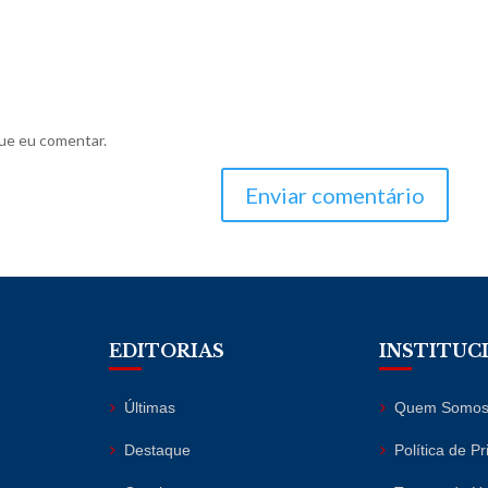
ue eu comentar.
Enviar comentário
EDITORIAS
INSTITUC
Últimas
Quem Somo
Destaque
Política de P