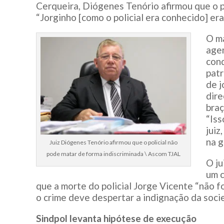
Cerqueira, Diógenes Tenório afirmou que o p
“Jorginho [como o policial era conhecido] er
O ma
agen
cond
patr
de j
dire
braç
“Iss
juiz
na g
Juiz Diógenes Tenório afirmou que o policial não
pode matar de forma indiscriminada \ Ascom TJAL
O ju
um 
que a morte do policial Jorge Vicente “não foi
o crime deve despertar a indignação da soc
Sindpol levanta hipótese de execução