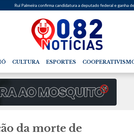
 confirma candidatura a deputado federal e ganha destaque entre as a
IÓ
CULTURA
ESPORTES
COOPERATIVISM
ão da morte de