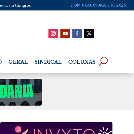
m 2026
•
Projeto Seis & Meia traz show de Khrystal neste final de s
DOMINGO, 09 AGOSTO 2026
O
GERAL
SINDICAL
COLUNAS