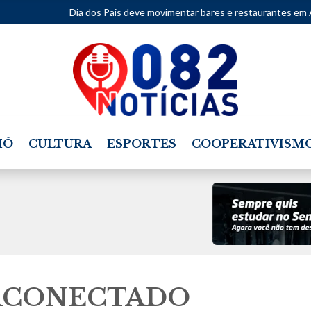
ia dos Pais deve movimentar bares e restaurantes em Alagoas neste fi
IÓ
CULTURA
ESPORTES
COOPERATIVISM
ERCONECTADO