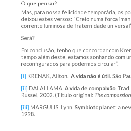
O que pensar?
Mas, para nossa felicidade temporária, os p
deixou estes versos: “Creio numa força imane
corrente luminosa de fraternidade universal”
Será?
Em conclusão, tenho que concordar com Kre
tempo além deste, estamos sonhando com u
reconfigurados para podermos circular”.
[i]
KRENAK, Ailton.
A vida não é útil
. São Pa
[ii]
DALAI LAMA.
A vida de compaixão
. Trad
Russel, 2002. (Título original:
The compassiona
[iii]
MARGULIS, Lynn.
Symbiotc planet
: a ne
1998.