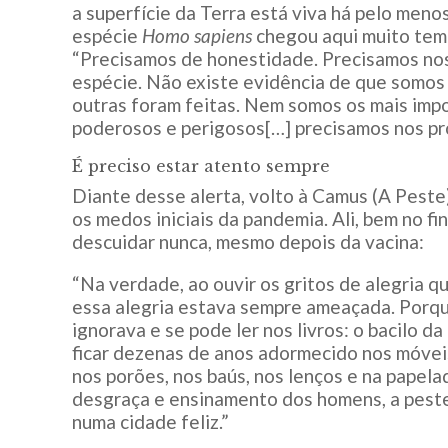
a superfície da Terra está viva há pelo meno
espécie
Homo sapiens
chegou aqui muito tem
“Precisamos de honestidade. Precisamos nos 
espécie. Não existe evidência de que somos ‘
outras foram feitas. Nem somos os mais imp
poderosos e perigosos[…] precisamos nos p
É preciso estar atento sempre
Diante desse alerta, volto à Camus (A Peste),
os medos iniciais da pandemia. Ali, bem no fi
descuidar nunca, mesmo depois da vacina:
“Na verdade, ao ouvir os gritos de alegria 
essa alegria estava sempre ameaçada. Porque
ignorava e se pode ler nos livros: o bacilo 
ficar dezenas de anos adormecido nos móvei
nos porões, nos baús, nos lenços e na papelad
desgraça e ensinamento dos homens, a peste
numa cidade feliz.”