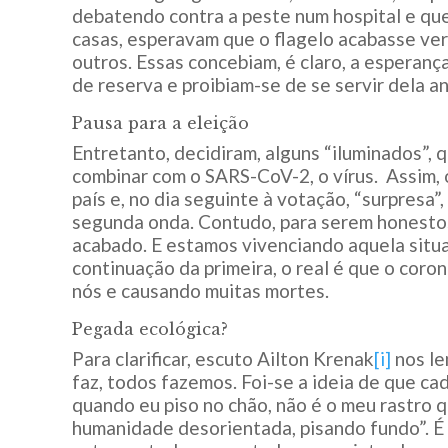
debatendo contra a peste num hospital e que
casas, esperavam que o flagelo acabasse v
outros. Essas concebiam, é claro, a esperan
de reserva e proibiam-se de se servir dela a
Pausa para a eleição
Entretanto, decidiram, alguns “iluminados”,
combinar com o SARS-CoV-2, o vírus. Assim,
país e, no dia seguinte à votação, “surpresa
segunda onda. Contudo, para serem honestos,
acabado. E estamos vivenciando aquela situa
continuação da primeira, o real é que o coro
nós e causando muitas mortes.
Pegada ecológica?
Para clarificar, escuto Ailton Krenak
[i]
nos le
faz, todos fazemos. Foi-se a ideia de que ca
quando eu piso no chão, não é o meu rastro qu
humanidade desorientada, pisando fundo”. É 