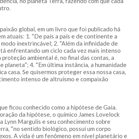
ência, no planeta Terra, fazendo com que cada
tro.
paixão global, em um livro que foi publicado há
m atuais: 1. “De país a país e de continente a
modo inextrincável; 2. “Além da infinidade de
stá enfrentando um ciclo cada vez mais intenso
 proteção ambiental é, no final das contas, a
 planeta”; 4. “Em última instância, a humanidade
ica casa. Se quisermos proteger essa nossa casa,
timento intenso de altruísmo e compaixão
que ficou conhecido como a hipótese de Gaia.
boração da hipótese, o químico James Lovelock
ga Lynn Margulis e seu conhecimento sobre
rra, “no sentido biológico, possui um corpo
exos. A vida é um fenômeno em nível planetário e