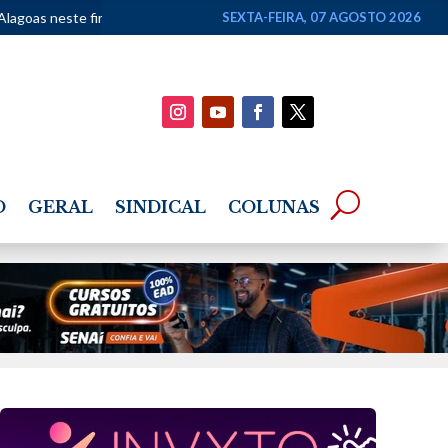
m de semana
•
Lei Maria da Penha completa 20 anos com avanços no 
SEXTA-FEIRA, 07 AGOSTO 2026
O
GERAL
SINDICAL
COLUNAS