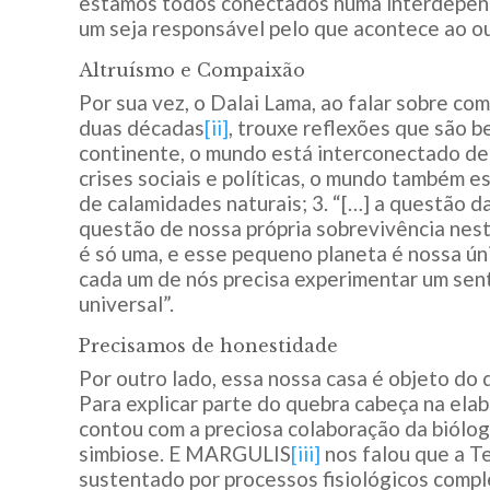
estamos todos conectados numa interdepend
um seja responsável pelo que acontece ao ou
Altruísmo e Compaixão
Por sua vez, o Dalai Lama, ao falar sobre com
duas décadas
[ii]
, trouxe reflexões que são be
continente, o mundo está interconectado de 
crises sociais e políticas, o mundo também e
de calamidades naturais; 3. “[…] a questão da
questão de nossa própria sobrevivência neste
é só uma, e esse pequeno planeta é nossa ún
cada um de nós precisa experimentar um sen
universal”.
Precisamos de honestidade
Por outro lado, essa nossa casa é objeto do 
Para explicar parte do quebra cabeça na ela
contou com a preciosa colaboração da biólo
simbiose. E MARGULIS
[iii]
nos falou que a Te
sustentado por processos fisiológicos compl