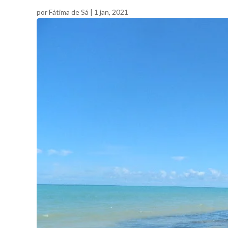
por
Fátima de Sá
|
1 jan, 2021