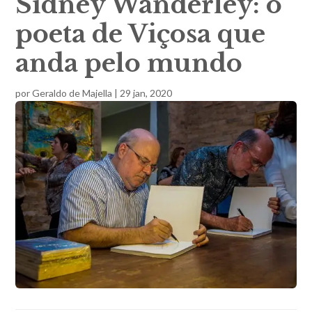
Sidney Wanderley: o
poeta de Viçosa que
anda pelo mundo
por
Geraldo de Majella
|
29 jan, 2020