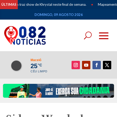
eia traz show de Khrystal neste final de semana.
ÚLTIMAS
•
Mapeamento dos Povo
DOMINGO, 09 AGOSTO 2026
Maceió
25
°C
CÉU LIMPO