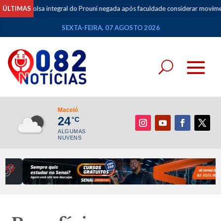
lsa integral do Prouni negada após faculdade considerar movimentações de
ÚLTIMAS
SEXTA-FEIRA, 07 AGOSTO 2026
Maceió
24
°C
ALGUMAS
NUVENS