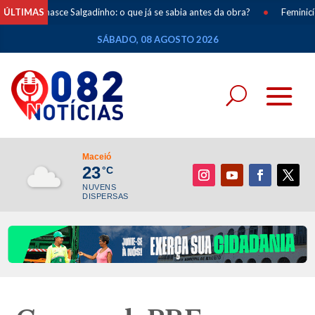
ce Salgadinho: o que já se sabia antes da obra?
ÚLTIMAS
•
Feminicídios caem 33
SÁBADO, 08 AGOSTO 2026
Maceió
23
°C
NUVENS
DISPERSAS