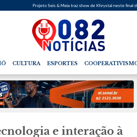
Projeto Seis & Meia traz show de Khrystal neste final de semana.
•
IÓ
CULTURA
ESPORTES
COOPERATIVISM
ecnologia e interação à