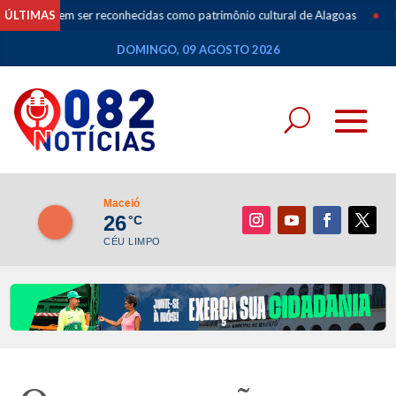
odem ser reconhecidas como patrimônio cultural de Alagoas
ÚLTIMAS
•
Especial
DOMINGO, 09 AGOSTO 2026
Maceió
26
°C
CÉU LIMPO