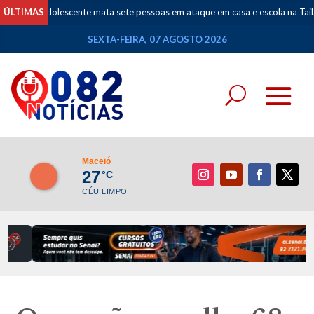
dolescente mata sete pessoas em ataque em casa e escola na Tailândia
ÚLTIMAS
•
SEXTA-FEIRA, 07 AGOSTO 2026
Maceió
27
°C
CÉU LIMPO